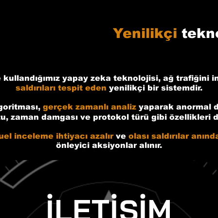
Yenilikçi
tekno
 kullandığımız yapay zeka teknolojisi, ağ trafiğini 
saldırıları tespit eden
yenilikçi bir sistemdir.
lgoritması,
gerçek zamanlı analiz
yaparak anormal dav
, zaman damgası ve protokol türü gibi özellikleri d
el inceleme ihtiyacı azalır
ve
olası saldırılar anınd
önleyici aksiyonlar alınır.
İLETİŞİM