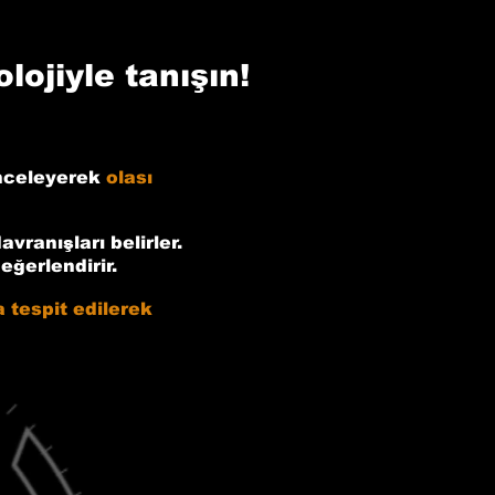
lojiyle tanışın!
inceleyerek
olası
ranışları belirler.
eğerlendirir.
a tespit edilerek